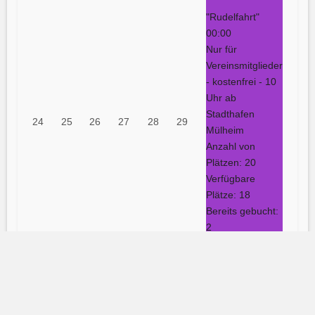
"Rudelfahrt"
00:00
Nur für
Vereinsmitglieder
- kostenfrei - 10
Uhr ab
Stadthafen
24
25
26
27
28
29
Mülheim
Anzahl von
Plätzen: 20
Verfügbare
Plätze: 18
Bereits gebucht:
2
Datum :
30.08.2026
31