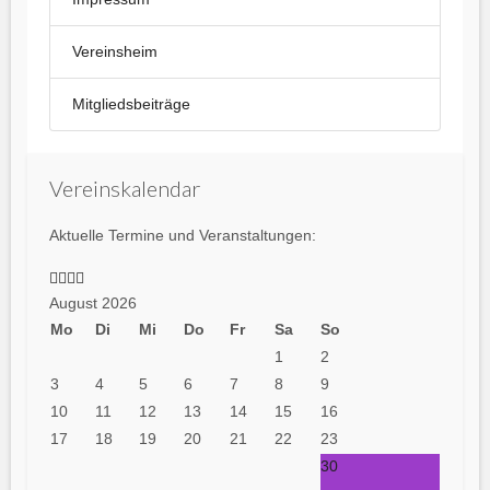
Vereinsheim
Mitgliedsbeiträge
Vorheriges
Vorheriger
Nächstes
Nächstes
Jahr
Monat
Jahr
Monat
Vereinskalendar
Aktuelle Termine und Veranstaltungen:
August 2026
Mo
Di
Mi
Do
Fr
Sa
So
1
2
3
4
5
6
7
8
9
10
11
12
13
14
15
16
17
18
19
20
21
22
23
30