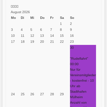
August 2026
Mo
Di
Mi
Do
Fr
Sa
So
1
2
3
4
5
6
7
8
9
10
11
12
13
14
15
16
17
18
19
20
21
22
23
30
"Rudelfahrt"
00:00
Nur für
Vereinsmitglieder
- kostenfrei - 10
Uhr ab
Stadthafen
24
25
26
27
28
29
Mülheim
Anzahl von