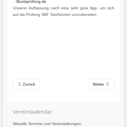
-
Bootsprüfung.de
Unserer Auffassung nach eine sehr gute App, um sich
auf die Prüfung SBF See/binnen vorzubereiten.
Zurück
Weiter
Vorheriges
Vorheriger
Nächstes
Nächstes
Jahr
Monat
Jahr
Monat
Vereinskalendar
Aktuelle Termine und Veranstaltungen: