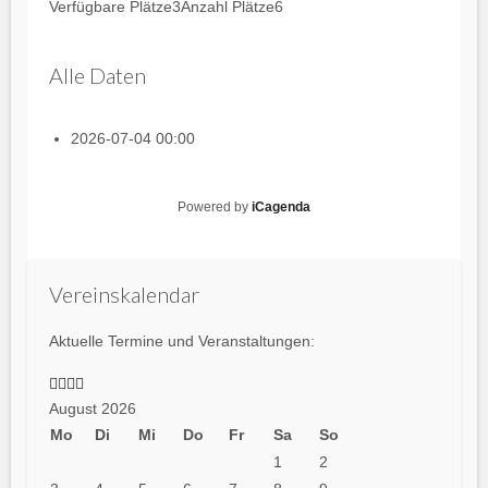
Verfügbare Plätze
3
Anzahl Plätze
6
Alle Daten
2026-07-04
00:00
Powered by
iCagenda
Vorheriges
Vorheriger
Nächstes
Nächstes
Jahr
Monat
Jahr
Monat
Vereinskalendar
Aktuelle Termine und Veranstaltungen:
August 2026
Mo
Di
Mi
Do
Fr
Sa
So
1
2