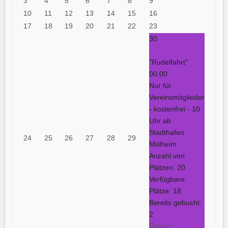
3
4
5
6
7
8
9
10
11
12
13
14
15
16
17
18
19
20
21
22
23
30
"Rudelfahrt"
00:00
Nur für
Vereinsmitglieder
- kostenfrei - 10
Uhr ab
Stadthafen
24
25
26
27
28
29
Mülheim
Anzahl von
Plätzen: 20
Verfügbare
Plätze: 18
Bereits gebucht:
2
Datum :